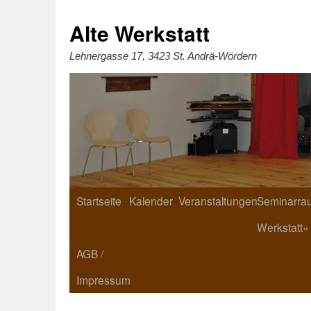
Zum
Inhalt
springen
Alte Werkstatt
Lehnergasse 17, 3423 St. Andrä-Wördern
Startseite
Kalender
Veranstaltungen
Seminarrau
Werkstatt«
AGB /
Impressum