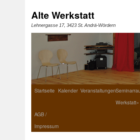
Zum
Inhalt
springen
Alte Werkstatt
Lehnergasse 17, 3423 St. Andrä-Wördern
Startseite
Kalender
Veranstaltungen
Seminarrau
Werkstatt«
AGB /
Impressum