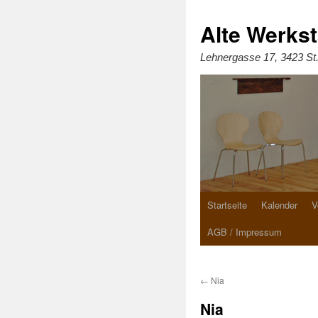
Zum
Inhalt
springen
Alte Werkst
Lehnergasse 17, 3423 St
Startseite
Kalender
V
AGB / Impressum
←
Nia
Nia