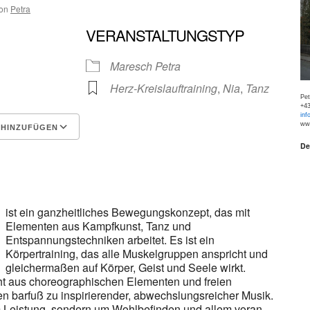
on
Petra
VERANSTALTUNGSTYP
Maresch Petra
Herz-Kreislauftraining
,
Nia
,
Tanz
Pe
+43
inf
www
 HINZUFÜGEN
De
Google Kalender
iCalen
ist ein ganzheitliches Bewegungskonzept, das mit
Elementen aus Kampfkunst, Tanz und
Entspannungstechniken arbeitet. Es ist ein
Körpertraining, das alle Muskelgruppen anspricht und
gleichermaßen auf Körper, Geist und Seele wirkt.
ht aus choreographischen Elementen und freien
 barfuß zu inspirierender, abwechslungsreicher Musik.
m Leistung, sondern um Wohlbefinden und allem voran