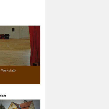
e Werkstatt«
ntakt