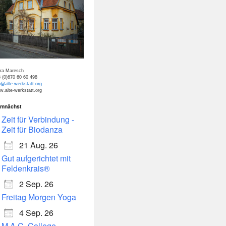
tra Maresch
 (0)670 60 60 498
o@alte-werkstatt.org
.alte-werkstatt.org
mnächst
dar
Office 365
Zeit für Verbindung -
Zeit für Biodanza
21 Aug. 26
Gut aufgerichtet mit
Feldenkrais®
2 Sep. 26
Freitag Morgen Yoga
4 Sep. 26
M.A.C. College