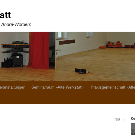
att
. Andrä-Wördern
eranstaltungen
Seminarraum »Alte Werkstatt«
Praxisgemeinschaft »Alt
Ko
Nia
→