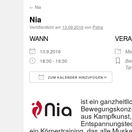
←
Nia
Nia
Veröffentlicht am
13.09.2016
von
Petra
WANN
VERA
13.9.2016
Ma
18:30 - 19:30
Be
Ta
ZUM KALENDER HINZUFÜGEN
ICS herunterladen
Googl
ist ein ganzheitl
Bewegungskonzep
aus Kampfkunst,
Entspannungstech
ein Körpertraining, das alle Musk