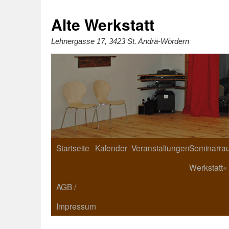
Zum
Inhalt
springen
Alte Werkstatt
Lehnergasse 17, 3423 St. Andrä-Wördern
Startseite
Kalender
Veranstaltungen
Seminarrau
Werkstatt«
AGB /
Impressum