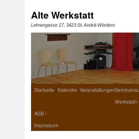
Zum
Inhalt
springen
Alte Werkstatt
Lehnergasse 17, 3423 St. Andrä-Wördern
Startseite
Kalender
Veranstaltungen
Seminarrau
Werkstatt«
AGB /
Impressum