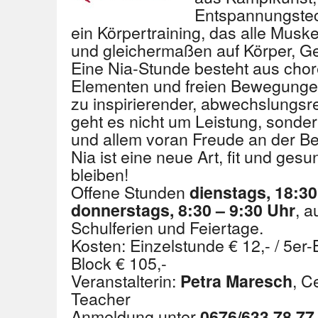
Entspannungstech
ein Körpertraining, das alle Musk
und gleichermaßen auf Körper, Gei
Eine Nia-Stunde besteht aus cho
Elementen und freien Bewegungen
zu inspirierender, abwechslungsr
geht es nicht um Leistung, sond
und allem voran Freude an der 
Nia ist eine neue Art, fit und ges
bleiben!
Offene Stunden
dienstags, 18:30
, 
donnerstags, 8:30 – 9:30 Uhr
Schulferien und Feiertage.
Kosten: Einzelstunde € 12,- / 5er-B
Block € 105,-
Veranstalterin:
, C
Petra Maresch
Teacher
Anmeldung unter
0676/633 78 77