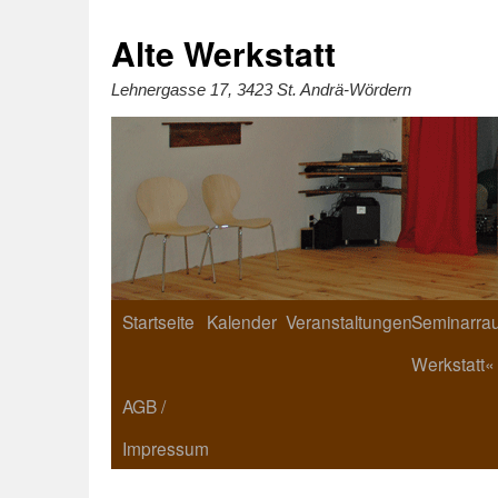
Zum
Inhalt
springen
Alte Werkstatt
Lehnergasse 17, 3423 St. Andrä-Wördern
Startseite
Kalender
Veranstaltungen
Seminarrau
Werkstatt«
AGB /
Impressum