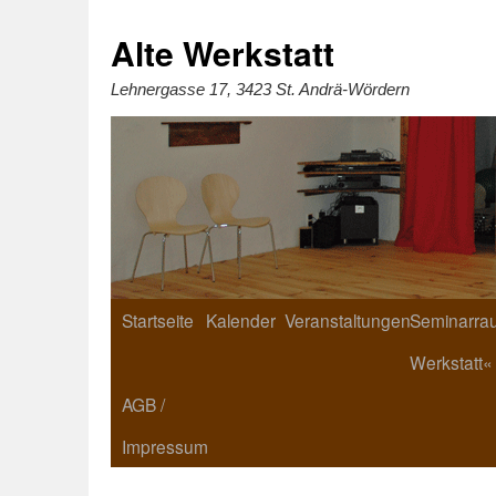
Zum
Inhalt
springen
Alte Werkstatt
Lehnergasse 17, 3423 St. Andrä-Wördern
Startseite
Kalender
Veranstaltungen
Seminarrau
Werkstatt«
AGB /
Impressum