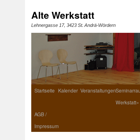
Zum
Inhalt
springen
Alte Werkstatt
Lehnergasse 17, 3423 St. Andrä-Wördern
Startseite
Kalender
Veranstaltungen
Seminarrau
Werkstatt«
AGB /
Impressum