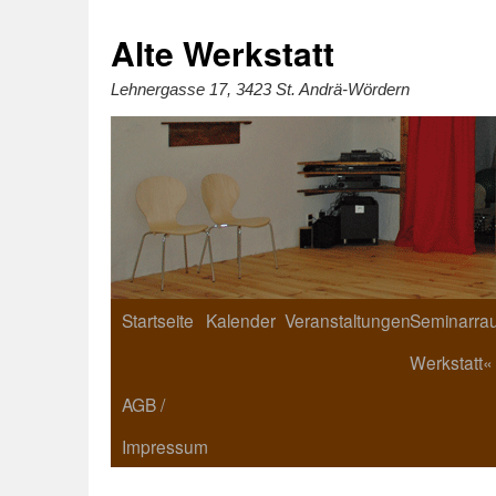
Zum
Inhalt
springen
Alte Werkstatt
Lehnergasse 17, 3423 St. Andrä-Wördern
Startseite
Kalender
Veranstaltungen
Seminarrau
Werkstatt«
AGB /
Impressum