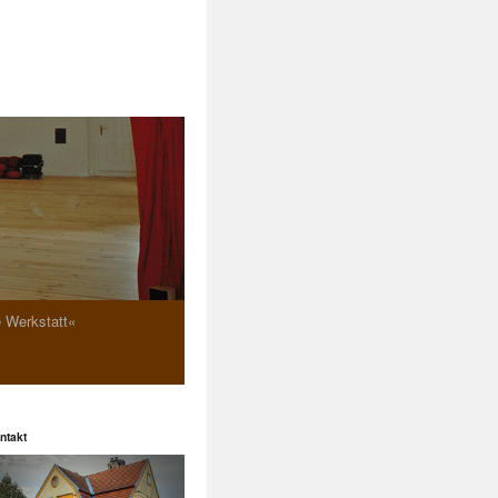
e Werkstatt«
ntakt