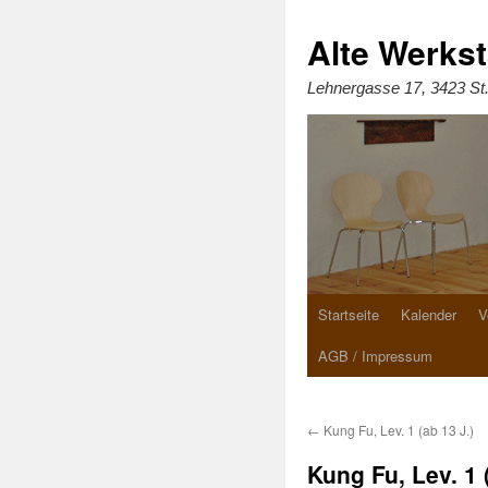
Zum
Inhalt
springen
Alte Werkst
Lehnergasse 17, 3423 St
Startseite
Kalender
V
AGB / Impressum
←
Kung Fu, Lev. 1 (ab 13 J.)
Kung Fu, Lev. 1 