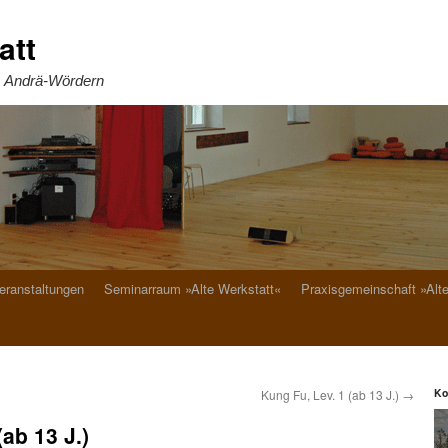
att
. Andrä-Wördern
eranstaltungen
Seminarraum »Alte Werkstatt«
Praxisgemeinschaft »Alt
Ko
Kung Fu, Lev. 1 (ab 13 J.)
→
(ab 13 J.)