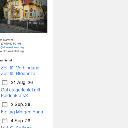
tra Maresch
 (0)670 60 60 498
o@alte-werkstatt.org
.alte-werkstatt.org
mnächst
dar
Office 365
Zeit für Verbindung -
Zeit für Biodanza
21 Aug. 26
Gut aufgerichtet mit
Feldenkrais®
2 Sep. 26
Freitag Morgen Yoga
4 Sep. 26
M.A.C. College