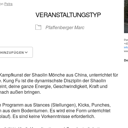
on
Petra
VERANSTALTUNGSTYP
Pfaffenberger Marc
Pe
+43
inf
www
 HINZUFÜGEN
De
Google Kalender
iCalen
Kampfkunst der Shaolin Mönche aus China, unterrichtet für
. Kung Fu ist die dynamischste Disziplin der Shaolin
t, deine ganze Energie, Geschwindigkeit, Kraft und
nach außen bringen.
n Programm aus Stances (Stellungen), Kicks, Punches,
aus dem Bodenturnen. Es wird eine Form unterrichtet
auf). Es sind keine Vorkenntnisse erforderlich.