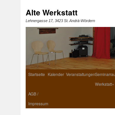
Zum
Inhalt
springen
Alte Werkstatt
Lehnergasse 17, 3423 St. Andrä-Wördern
Startseite
Kalender
Veranstaltungen
Seminarrau
Werkstatt«
AGB /
Impressum