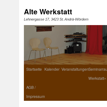
Zum
Inhalt
springen
Alte Werkstatt
Lehnergasse 17, 3423 St. Andrä-Wördern
Startseite
Kalender
Veranstaltungen
Seminarrau
Werkstatt«
AGB /
Impressum