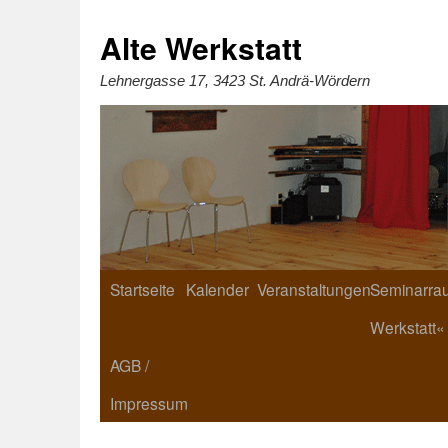
Zum
Inhalt
springen
Alte Werkstatt
Lehnergasse 17, 3423 St. Andrä-Wördern
Startseite
Kalender
Veranstaltungen
Seminarrau
Werkstatt«
AGB /
Impressum