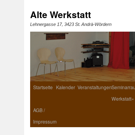
Zum
Inhalt
springen
Alte Werkstatt
Lehnergasse 17, 3423 St. Andrä-Wördern
Startseite
Kalender
Veranstaltungen
Seminarrau
Werkstatt«
AGB /
Impressum