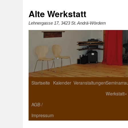
Zum
Inhalt
springen
Alte Werkstatt
Lehnergasse 17, 3423 St. Andrä-Wördern
Startseite
Kalender
Veranstaltungen
Seminarrau
Werkstatt«
AGB /
Impressum