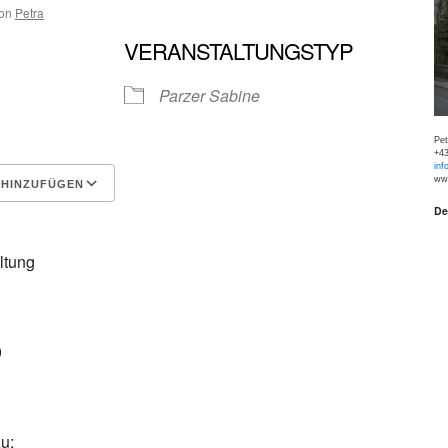
on
Petra
VERANSTALTUNGSTYP
Parzer Sabine
Pe
+43
inf
www
 HINZUFÜGEN
De
Google Kalender
iCalen
ltung
0
u: