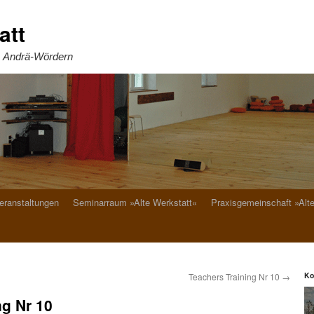
att
. Andrä-Wördern
eranstaltungen
Seminarraum »Alte Werkstatt«
Praxisgemeinschaft »Alt
Ko
Teachers Training Nr 10
→
ng Nr 10