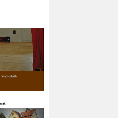
e Werkstatt«
ntakt