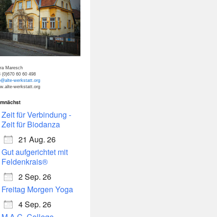
tra Maresch
 (0)670 60 60 498
o@alte-werkstatt.org
.alte-werkstatt.org
mnächst
dar
Office 365
Zeit für Verbindung -
Zeit für Biodanza
21 Aug. 26
Gut aufgerichtet mit
Feldenkrais®
2 Sep. 26
Freitag Morgen Yoga
4 Sep. 26
M.A.C. College