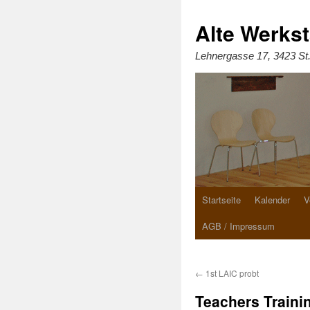
Zum
Inhalt
springen
Alte Werkst
Lehnergasse 17, 3423 St
Startseite
Kalender
V
AGB / Impressum
←
1st LAIC probt
Teachers Traini