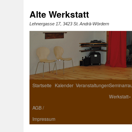
Zum
Inhalt
springen
Alte Werkstatt
Lehnergasse 17, 3423 St. Andrä-Wördern
Startseite
Kalender
Veranstaltungen
Seminarrau
Werkstatt«
AGB /
Impressum