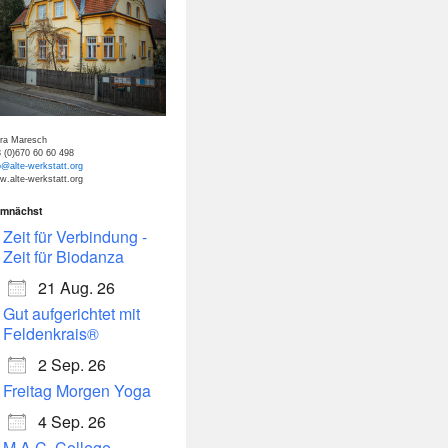
tra Maresch
 (0)670 60 60 498
o@alte-werkstatt.org
.alte-werkstatt.org
mnächst
dar
Office 365
Zeit für Verbindung -
Zeit für Biodanza
21 Aug. 26
Gut aufgerichtet mit
Feldenkrais®
2 Sep. 26
Freitag Morgen Yoga
4 Sep. 26
M.A.C. College