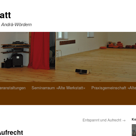
att
. Andrä-Wördern
eranstaltungen
Seminarraum »Alte Werkstatt«
Praxisgemeinschaft »Alt
Ko
Entspannt und Aufrecht
→
ufrecht