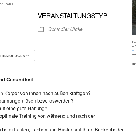
on
Petra
VERANSTALTUNGSTYP
Schindler Ulrike
Pe
+43
inf
www
 HINZUFÜGEN
De
Google Kalender
iCalen
und Gesundheit
en Körper von innen nach außen kräftigen?
pannungen lösen bzw. loswerden?
uf eine gute Haltung?
optimale Training vor, während und nach der
h beim Laufen, Lachen und Husten auf Ihren Beckenboden