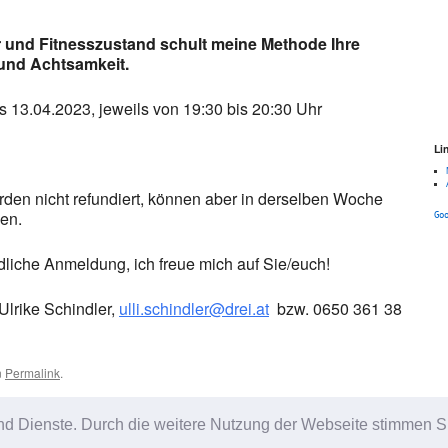
 und Fitnesszustand schult meine Methode Ihre
nd Achtsamkeit.
is 13.04.2023, jeweils von 19:30 bis 20:30 Uhr
Li
en nicht refundiert, können aber in derselben Woche
en.
Go
dliche Anmeldung, ich freue mich auf Sie/euch!
 Ulrike Schindler,
ulli.schindler@drei.at
bzw. 0650 361 38
n
Permalink
.
Entspannt und Aufrecht
→
e und Dienste. Durch die weitere Nutzung der Webseite stimmen