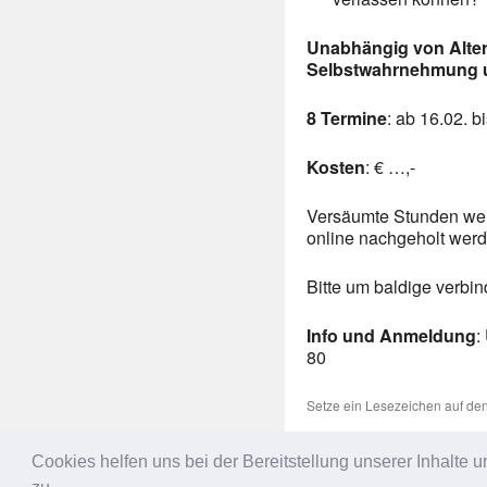
Unabhängig von Alter
Selbstwahrnehmung u
8 Termine
: ab 16.02. b
Kosten
: € …,-
Versäumte Stunden werd
online nachgeholt werd
Bitte um baldige verbin
Info und Anmeldung
:
80
Setze ein Lesezeichen auf de
←
Entspannt und Aufrecht
Cookies helfen uns bei der Bereitstellung unserer Inhalt
Alte Werkstatt