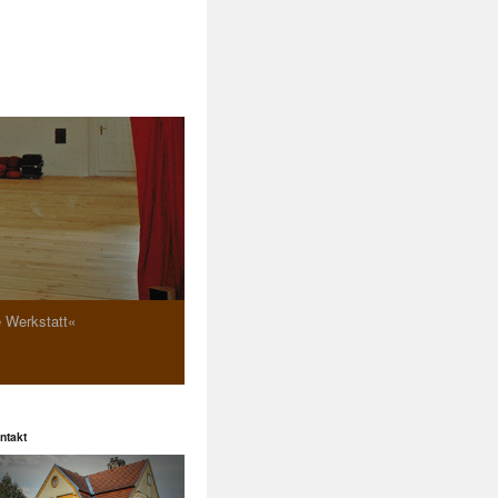
e Werkstatt«
ntakt