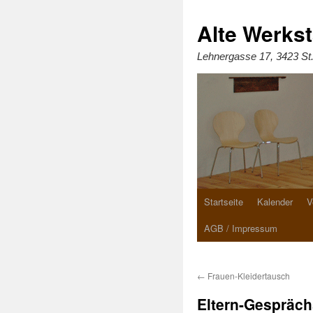
Zum
Inhalt
springen
Alte Werkst
Lehnergasse 17, 3423 St
Startseite
Kalender
V
AGB / Impressum
←
Frauen-Kleidertausch
Eltern-Gespräc