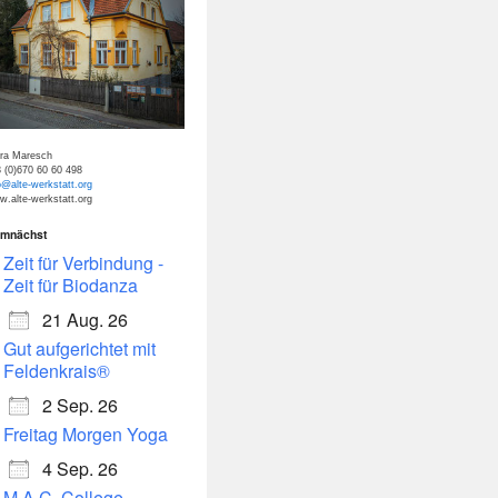
tra Maresch
 (0)670 60 60 498
o@alte-werkstatt.org
.alte-werkstatt.org
mnächst
dar
Office 365
Zeit für Verbindung -
Zeit für Biodanza
21 Aug. 26
Gut aufgerichtet mit
Feldenkrais®
2 Sep. 26
Freitag Morgen Yoga
4 Sep. 26
M.A.C. College