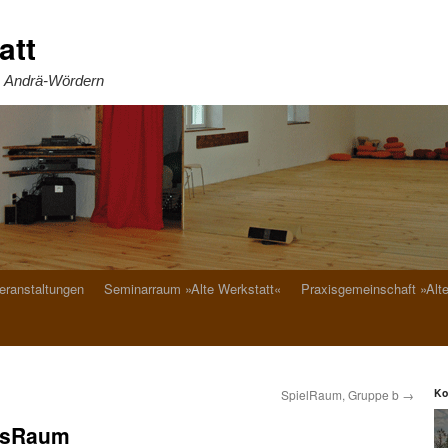
att
. Andrä-Wördern
eranstaltungen
Seminarraum »Alte Werkstatt«
Praxisgemeinschaft »Alt
Ko
SpielRaum, Gruppe b
→
hsRaum