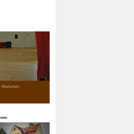
e Werkstatt«
ntakt