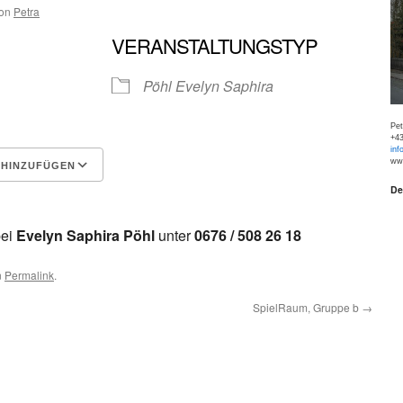
on
Petra
VERANSTALTUNGSTYP
Pöhl Evelyn Saphira
Pe
+43
inf
www
 HINZUFÜGEN
De
Google Kalender
iCalen
bei
Evelyn Saphira Pöhl
unter
0676 / 508 26 18
n
Permalink
.
SpielRaum, Gruppe b
→