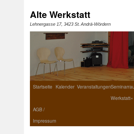
Zum
Inhalt
springen
Alte Werkstatt
Lehnergasse 17, 3423 St. Andrä-Wördern
Startseite
Kalender
Veranstaltungen
Seminarrau
Werkstatt«
AGB /
Impressum