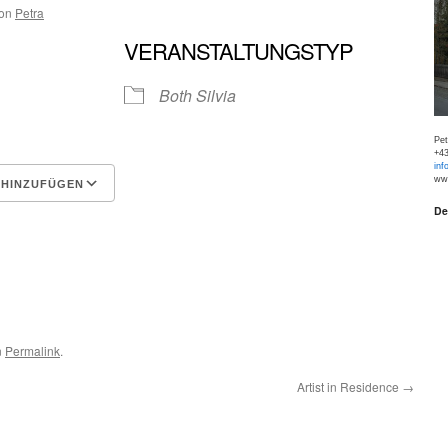
on
Petra
VERANSTALTUNGSTYP
Both Silvia
Pe
+43
inf
www
 HINZUFÜGEN
De
Google Kalender
iCalen
n
Permalink
.
Artist in Residence
→