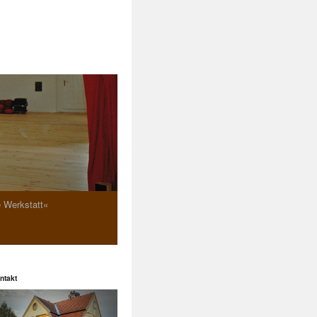
e Werkstatt«
ntakt