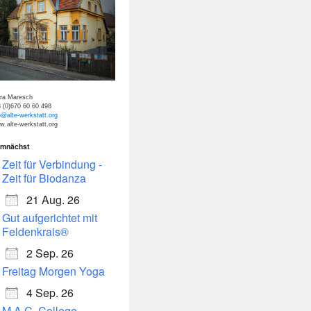
tra Maresch
 (0)670 60 60 498
o@alte-werkstatt.org
.alte-werkstatt.org
mnächst
dar
Office 365
Zeit für Verbindung -
Zeit für Biodanza
21 Aug. 26
Gut aufgerichtet mit
Feldenkrais®
2 Sep. 26
Freitag Morgen Yoga
4 Sep. 26
M.A.C. College