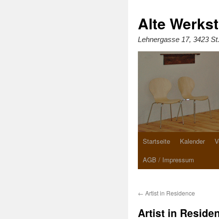
Zum
Inhalt
springen
Alte Werkst
Lehnergasse 17, 3423 St
Startseite
Kalender
V
AGB / Impressum
←
Artist in Residence
Artist in Reside