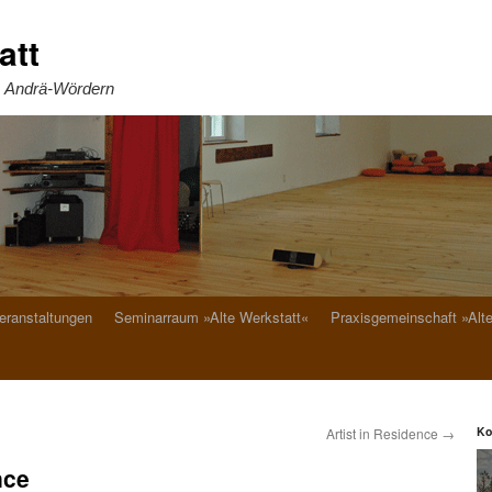
att
. Andrä-Wördern
eranstaltungen
Seminarraum »Alte Werkstatt«
Praxisgemeinschaft »Alt
Ko
Artist in Residence
→
nce