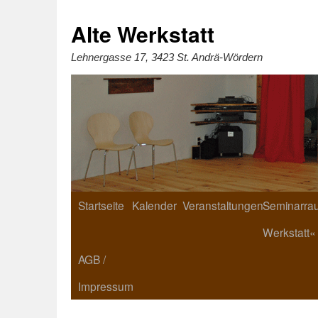
Zum
Inhalt
springen
Alte Werkstatt
Lehnergasse 17, 3423 St. Andrä-Wördern
Startseite
Kalender
Veranstaltungen
Seminarrau
Werkstatt«
AGB /
Impressum