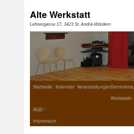
Zum
Inhalt
springen
Alte Werkstatt
Lehnergasse 17, 3423 St. Andrä-Wördern
Startseite
Kalender
Veranstaltungen
Seminarrau
Werkstatt«
AGB /
Impressum