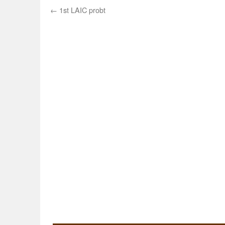
←
1st LAIC probt