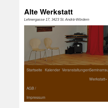
Zum
Inhalt
springen
Alte Werkstatt
Lehnergasse 17, 3423 St. Andrä-Wördern
Startseite
Kalender
Veranstaltungen
Seminarrau
Werkstatt«
AGB /
Impressum