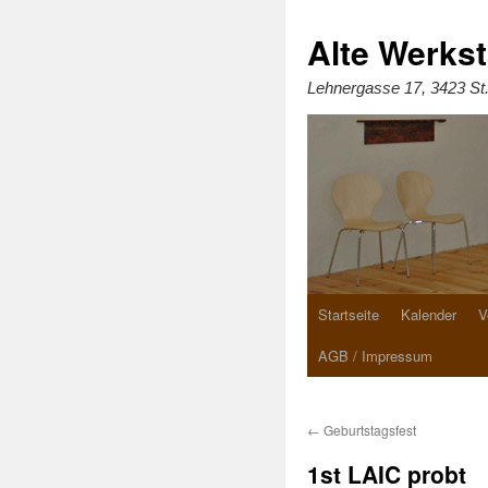
Zum
Inhalt
springen
Alte Werkst
Lehnergasse 17, 3423 St
Startseite
Kalender
V
AGB / Impressum
←
Geburtstagsfest
1st LAIC probt