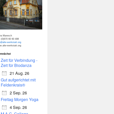
tra Maresch
 (0)670 60 60 498
o@alte-werkstatt.org
.alte-werkstatt.org
mnächst
dar
Office 365
Zeit für Verbindung -
Zeit für Biodanza
21 Aug. 26
Gut aufgerichtet mit
Feldenkrais®
2 Sep. 26
Freitag Morgen Yoga
4 Sep. 26
M.A.C. College