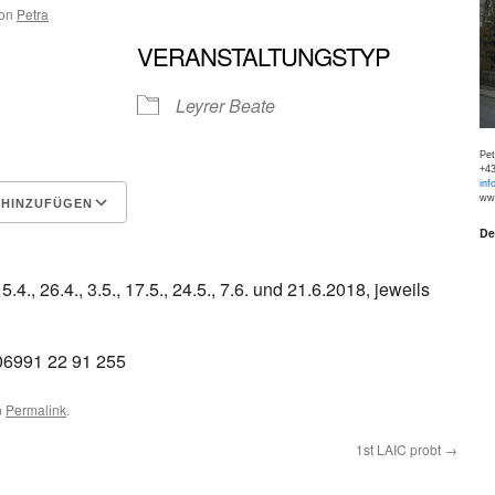
on
Petra
VERANSTALTUNGSTYP
Leyrer Beate
Pe
+43
inf
www
 HINZUFÜGEN
De
Google Kalender
iCalen
5.4., 26.4., 3.5., 17.5., 24.5., 7.6. und 21.6.2018, jeweils
 06991 22 91 255
n
Permalink
.
1st LAIC probt
→