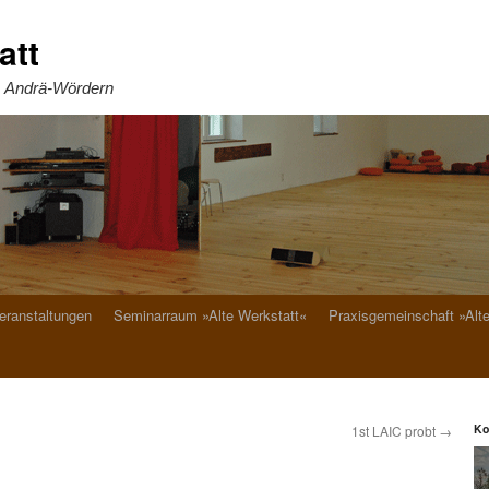
att
. Andrä-Wördern
eranstaltungen
Seminarraum »Alte Werkstatt«
Praxisgemeinschaft »Alt
Ko
1st LAIC probt
→