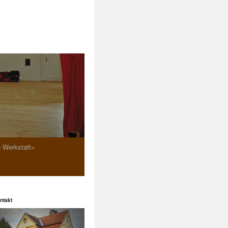
e Werkstatt«
ntakt