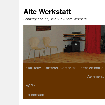
Zum
Inhalt
springen
Alte Werkstatt
Lehnergasse 17, 3423 St. Andrä-Wördern
Startseite
Kalender
Veranstaltungen
Seminarrau
Werkstatt«
AGB /
Impressum