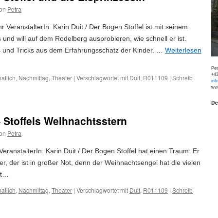
on
Petra
 VeranstalterIn: Karin Duit / Der Bogen Stoffel ist mit seinem
und will auf dem Rodelberg ausprobieren, wie schnell er ist.
pps und Tricks aus dem Erfahrungsschatz der Kinder. …
Weiterlesen
Pe
+43
atlich
,
Nachmittag
,
Theater
|
Verschlagwortet mit
Duit
,
R011109
|
Schreib
inf
www
De
 Stoffels Weihnachtsstern
on
Petra
eranstalterIn: Karin Duit / Der Bogen Stoffel hat einen Traum: Er
 der ist in großer Not, denn der Weihnachtsengel hat die vielen
lt…
atlich
,
Nachmittag
,
Theater
|
Verschlagwortet mit
Duit
,
R011109
|
Schreib