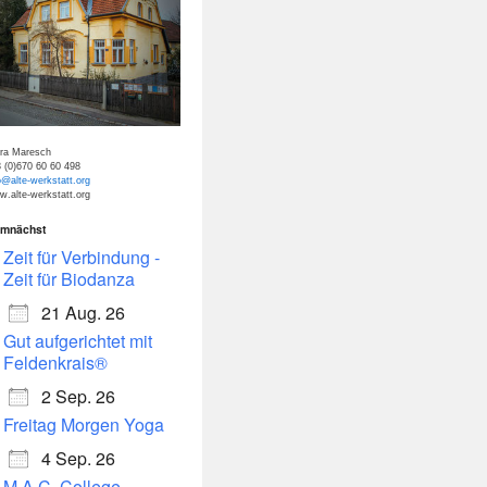
tra Maresch
 (0)670 60 60 498
o@alte-werkstatt.org
.alte-werkstatt.org
mnächst
Zeit für Verbindung -
Zeit für Biodanza
21 Aug. 26
Gut aufgerichtet mit
Feldenkrais®
2 Sep. 26
Freitag Morgen Yoga
4 Sep. 26
M.A.C. College