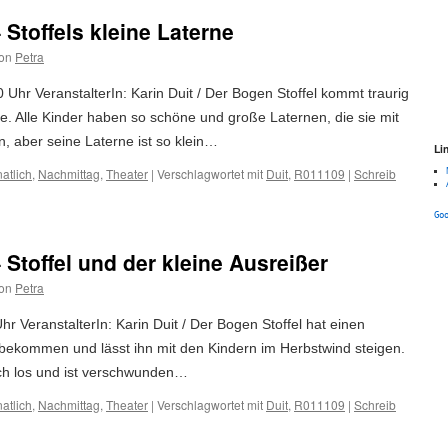
Stoffels kleine Laterne
on
Petra
Uhr VeranstalterIn: Karin Duit / Der Bogen Stoffel kommt traurig
. Alle Kinder haben so schöne und große Laternen, die sie mit
 aber seine Laterne ist so klein…
Li
atlich
,
Nachmittag
,
Theater
|
Verschlagwortet mit
Duit
,
R011109
|
Schreib
Go
Stoffel und der kleine Ausreißer
on
Petra
r VeranstalterIn: Karin Duit / Der Bogen Stoffel hat einen
ekommen und lässt ihn mit den Kindern im Herbstwind steigen.
ich los und ist verschwunden…
atlich
,
Nachmittag
,
Theater
|
Verschlagwortet mit
Duit
,
R011109
|
Schreib