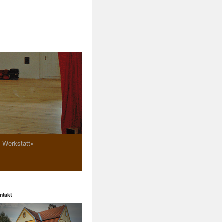
e Werkstatt«
ntakt