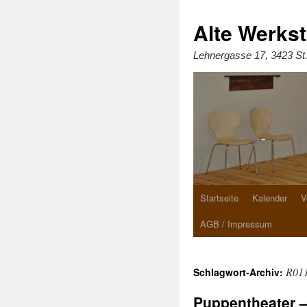
Zum
Inhalt
springen
Alte Werkst
Lehnergasse 17, 3423 St
Startseite
Kalender
V
AGB / Impressum
R01
Schlagwort-Archiv:
Puppentheater – 