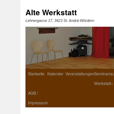
Zum
Inhalt
springen
Alte Werkstatt
Lehnergasse 17, 3423 St. Andrä-Wördern
Startseite
Kalender
Veranstaltungen
Seminarrau
Werkstatt«
AGB /
Impressum