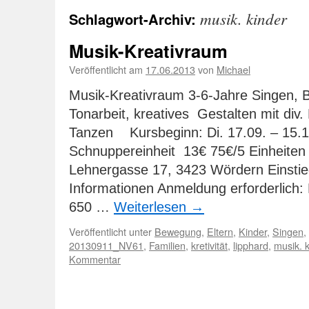
musik. kinder
Schlagwort-Archiv:
Musik-Kreativraum
Veröffentlicht am
17.06.2013
von
Michael
Musik-Kreativraum 3-6-Jahre Singen,
Tonarbeit, kreatives Gestalten mit div.
Tanzen Kursbeginn: Di. 17.09. – 15.
Schnuppereinheit 13€ 75€/5 Einheiten (
Lehnergasse 17, 3423 Wördern Einstieg
Informationen Anmeldung erforderlich:
650 …
Weiterlesen
→
Veröffentlicht unter
Bewegung
,
Eltern
,
Kinder
,
Singen
,
20130911_NV61
,
Familien
,
kretivität
,
lipphard
,
musik. 
Kommentar