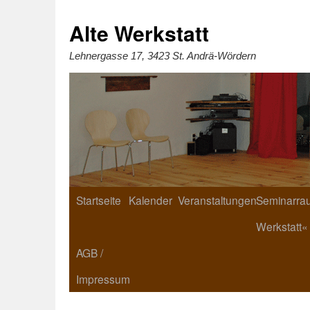
Zum
Inhalt
springen
Alte Werkstatt
Lehnergasse 17, 3423 St. Andrä-Wördern
Startseite
Kalender
Veranstaltungen
Seminarrau
Werkstatt«
AGB /
Impressum