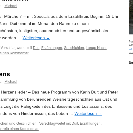
on
Michael
er Märchen“ – mit Specials aus dem Erzählkreis Beginn: 19 Uhr
t Karin Duit einmal im Monat den Raum zu einem
schönsten, lustigsten, spannendsten und ungewöhnlichsten
de werden …
Weiterlesen
→
Pe
+43
Verschlagwortet mit
Duit
,
Erzählungen
,
Geschichten
,
Lange Nacht
,
inf
 einen Kommentar
www
De
bens
on
Michael
 Herzenslieder – Das neue Programm von Karin Duit und Peter
 Sammlung von berührenden Weisheitsgeschichten aus Ost und
s zeigt die Fähigkeiten des Einlassens und Loslassens, des
windens von Hindernissen, das Leben …
Weiterlesen
→
chen und Geschichten
|
Verschlagwortet mit
Duit
,
Erzählungen
,
chreib einen Kommentar