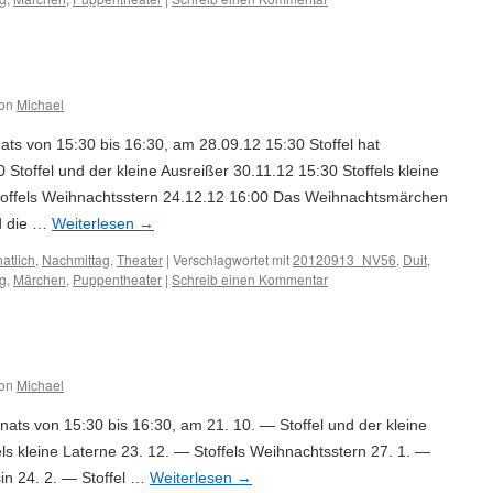
on
Michael
ts von 15:30 bis 16:30, am 28.09.12 15:30 Stoffel hat
Stoffel und der kleine Ausreißer 30.11.12 15:30 Stoffels kleine
toffels Weihnachtsstern 24.12.12 16:00 Das Weihnachtsmärchen
nd die …
Weiterlesen
→
atlich
,
Nachmittag
,
Theater
|
Verschlagwortet mit
20120913_NV56
,
Duit
,
ng
,
Märchen
,
Puppentheater
|
Schreib einen Kommentar
on
Michael
nats von 15:30 bis 16:30, am 21. 10. — Stoffel und der kleine
els kleine Laterne 23. 12. — Stoffels Weihnachtsstern 27. 1. —
sin 24. 2. — Stoffel …
Weiterlesen
→