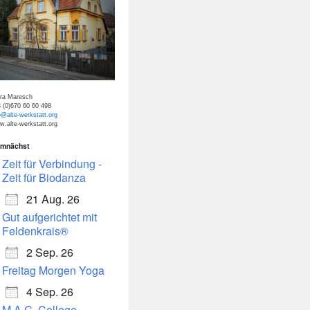
tra Maresch
 (0)670 60 60 498
o@alte-werkstatt.org
.alte-werkstatt.org
mnächst
Zeit für Verbindung -
Zeit für Biodanza
21 Aug. 26
Gut aufgerichtet mit
Feldenkrais®
2 Sep. 26
Freitag Morgen Yoga
4 Sep. 26
M.A.C. College