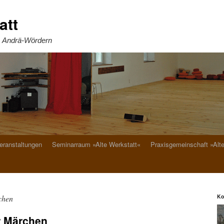
att
. Andrä-Wördern
eranstaltungen
Seminarraum »Alte Werkstatt«
Praxisgemeinschaft »Alt
Ko
chen
r Märchen