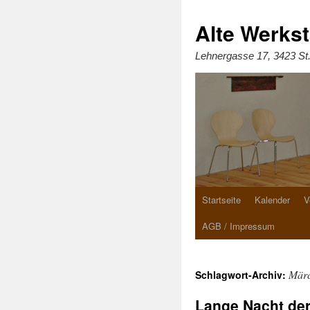
Zum
Inhalt
springen
Alte Werkst
Lehnergasse 17, 3423 St
Startseite
Kalender
V
AGB / Impressum
Mär
Schlagwort-Archiv:
Lange Nacht de