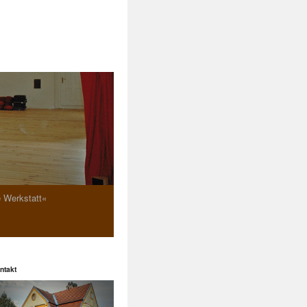
e Werkstatt«
ntakt