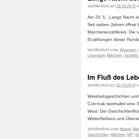
Veröffentlicht am
28.02.2015
v
Am 29. 5. „Lange Nacht d
Seit sieben Jahren öffne
Märchenerzählkreis. Die 
Erzählungen dieser Run
Veröffentlicht unter
Allgemein
|
Lesenacht
,
Märchen
|
Schreib
Im Fluß des Le
Veröffentlicht am
30.10.2014
v
Weisheitsgeschichten und
Czermak beinhaltet eine
West. Der Geschichtenflus
Weiterfließens und Über
Veröffentlicht unter
Abend
,
Mär
Geschichten
,
Märchen
,
NP
|
S