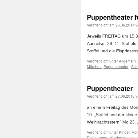
Puppentheater f
Veröffentlicht am
26.06.2014
v
Jeweils FREITAG um 15:30 
Ausreißer 28. 11. Stoffels
Stoffel und die Eisprinzes
Veröffentlicht unter
Allgemein
|
Märchen
,
Puppentheater
|
Sch
Puppentheater
Veröffentlicht am
27.06.2013
v
an einem Freitag des Monat
10. „Stoffel und der kleine
Weihnachtsstern“ Mo 23.
Veröffentlicht unter
Kinder
,
Mon
Erzählungen
,
Kindervorstellu