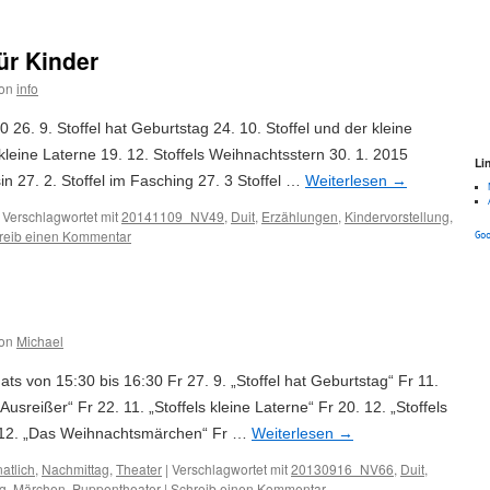
ür Kinder
on
info
26. 9. Stoffel hat Geburtstag 24. 10. Stoffel und der kleine
 kleine Laterne 19. 12. Stoffels Weihnachtsstern 30. 1. 2015
Li
sin 27. 2. Stoffel im Fasching 27. 3 Stoffel …
Weiterlesen
→
Verschlagwortet mit
20141109_NV49
,
Duit
,
Erzählungen
,
Kindervorstellung
,
reib einen Kommentar
Go
on
Michael
s von 15:30 bis 16:30 Fr 27. 9. „Stoffel hat Geburtstag“ Fr 11.
 Ausreißer“ Fr 22. 11. „Stoffels kleine Laterne“ Fr 20. 12. „Stoffels
 12. „Das Weihnachtsmärchen“ Fr …
Weiterlesen
→
atlich
,
Nachmittag
,
Theater
|
Verschlagwortet mit
20130916_NV66
,
Duit
,
ng
,
Märchen
,
Puppentheater
|
Schreib einen Kommentar