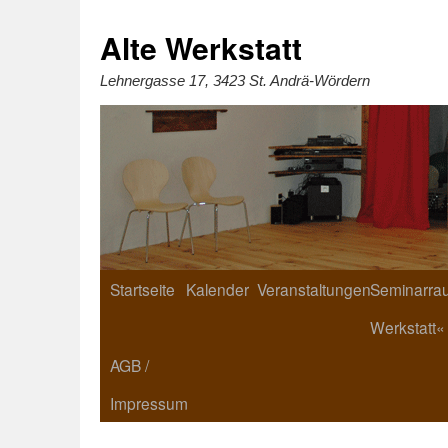
Zum
Inhalt
springen
Alte Werkstatt
Lehnergasse 17, 3423 St. Andrä-Wördern
Startseite
Kalender
Veranstaltungen
Seminarrau
Werkstatt«
AGB /
Impressum