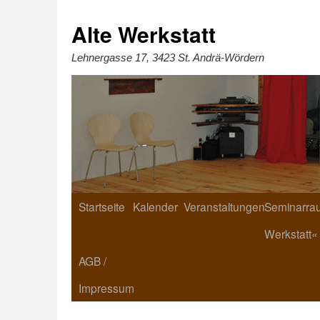
Zum
Inhalt
springen
Alte Werkstatt
Lehnergasse 17, 3423 St. Andrä-Wördern
Startseite
Kalender
Veranstaltungen
Seminarrau
Werkstatt«
AGB /
Impressum