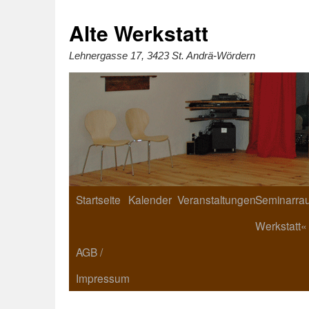
Zum
Inhalt
springen
Alte Werkstatt
Lehnergasse 17, 3423 St. Andrä-Wördern
Startseite
Kalender
Veranstaltungen
Seminarrau
Werkstatt«
AGB /
Impressum