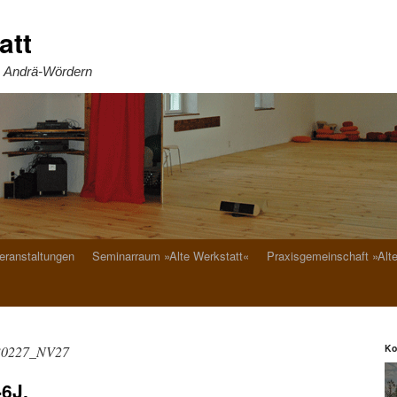
att
. Andrä-Wördern
eranstaltungen
Seminarraum »Alte Werkstatt«
Praxisgemeinschaft »Alt
Ko
30227_NV27
-6J.