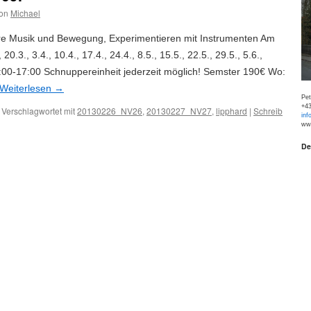
on
Michael
hre Musik und Bewegung, Experimentieren mit Instrumenten Am
 20.3., 3.4., 10.4., 17.4., 24.4., 8.5., 15.5., 22.5., 29.5., 5.6.,
6:00-17:00 Schnuppereinheit jederzeit möglich! Semster 190€ Wo:
Weiterlesen
→
Pe
+43
Verschlagwortet mit
20130226_NV26
,
20130227_NV27
,
lipphard
|
Schreib
inf
www
De