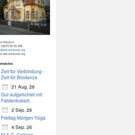
tra Maresch
 (0)670 60 60 498
o@alte-werkstatt.org
.alte-werkstatt.org
mnächst
Zeit für Verbindung -
Zeit für Biodanza
21 Aug. 26
Gut aufgerichtet mit
Feldenkrais®
2 Sep. 26
Freitag Morgen Yoga
4 Sep. 26
M.A.C. College