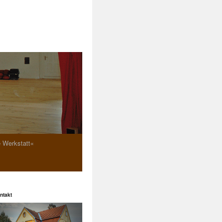
e Werkstatt«
ntakt