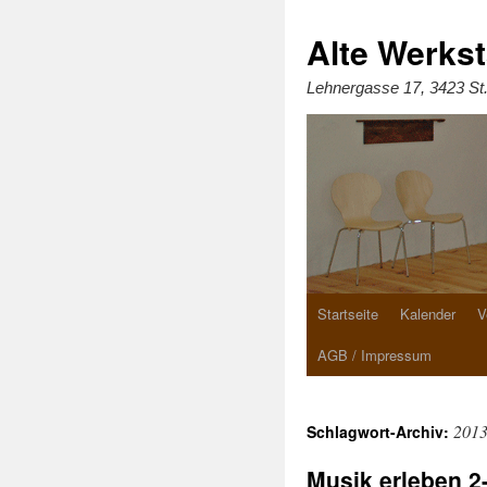
Zum
Inhalt
springen
Alte Werkst
Lehnergasse 17, 3423 St
Startseite
Kalender
V
AGB / Impressum
201
Schlagwort-Archiv:
Musik erleben 2