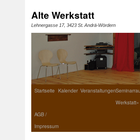
Zum
Inhalt
springen
Alte Werkstatt
Lehnergasse 17, 3423 St. Andrä-Wördern
Startseite
Kalender
Veranstaltungen
Seminarrau
Werkstatt«
AGB /
Impressum