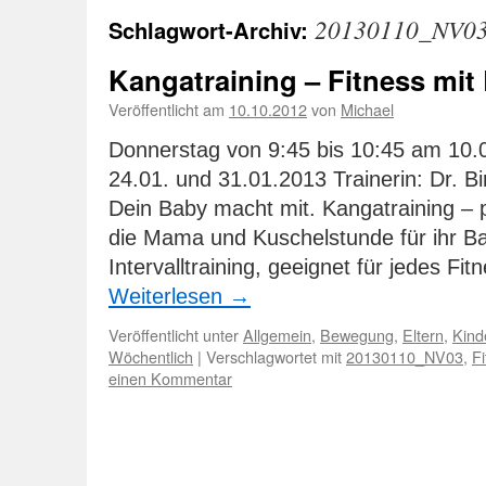
20130110_NV0
Schlagwort-Archiv:
Kangatraining – Fitness mit
Veröffentlicht am
10.10.2012
von
Michael
Donnerstag von 9:45 bis 10:45 am 10.0
24.01. und 31.01.2013 Trainerin: Dr. Bir
Dein Baby macht mit. Kangatraining – 
die Mama und Kuschelstunde für ihr Bab
Intervalltraining, geeignet für jedes Fi
Weiterlesen
→
Veröffentlicht unter
Allgemein
,
Bewegung
,
Eltern
,
Kind
Wöchentlich
|
Verschlagwortet mit
20130110_NV03
,
F
einen Kommentar