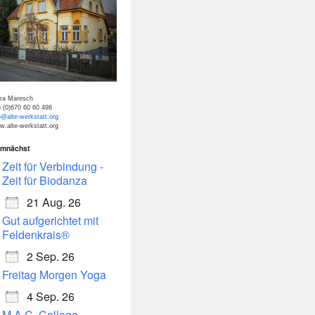
tra Maresch
 (0)670 60 60 498
o@alte-werkstatt.org
.alte-werkstatt.org
mnächst
Zeit für Verbindung -
Zeit für Biodanza
21 Aug. 26
Gut aufgerichtet mit
Feldenkrais®
2 Sep. 26
Freitag Morgen Yoga
4 Sep. 26
M.A.C. College