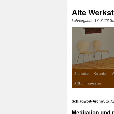
Zum
Inhalt
springen
Alte Werkst
Lehnergasse 17, 3423 St
Startseite
Kalender
V
AGB / Impressum
201
Schlagwort-Archiv:
Meditation und