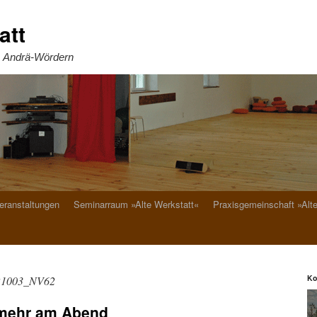
att
. Andrä-Wördern
eranstaltungen
Seminarraum »Alte Werkstatt«
Praxisgemeinschaft »Alt
Ko
21003_NV62
 mehr am Abend