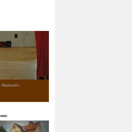
e Werkstatt«
ntakt