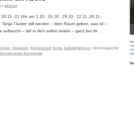
on
Michael
20:15 -21 Uhr am 1.10., 15.10., 29.10., 12.11.,26.11.,
: Tanja Täuber still werden – dem Raum geben, was ist –
e auftaucht – tief in dich selbst sinken – ganz bei dir …
Pe
+43
Wochen
,
Allgemein
,
Körperarbeit
,
Kurse
,
Selbsterfahrung
|
Verschlagwortet
inf
Schreib einen Kommentar
www
De