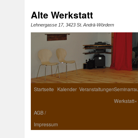
Zum
Inhalt
springen
Alte Werkstatt
Lehnergasse 17, 3423 St. Andrä-Wördern
Startseite
Kalender
Veranstaltungen
Seminarrau
Werkstatt«
AGB /
Impressum