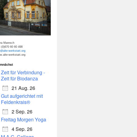
tra Maresch
 (0)670 60 60 498
o@alte-werkstatt.org
.alte-werkstatt.org
mnächst
Zeit für Verbindung -
Zeit für Biodanza
21 Aug. 26
Gut aufgerichtet mit
Feldenkrais®
2 Sep. 26
Freitag Morgen Yoga
4 Sep. 26
M.A.C. College