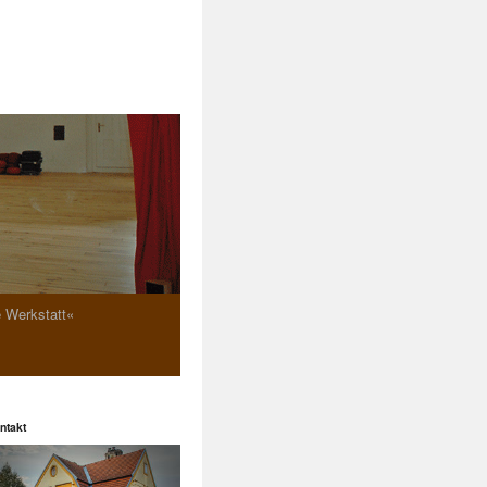
e Werkstatt«
ntakt