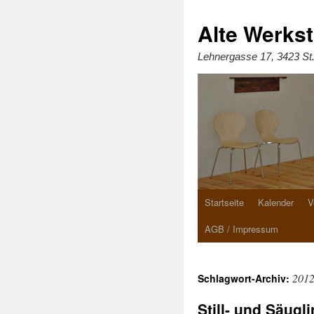
Zum
Inhalt
springen
Alte Werkst
Lehnergasse 17, 3423 St
Startseite
Kalender
V
AGB / Impressum
201
Schlagwort-Archiv:
Still- und Säug