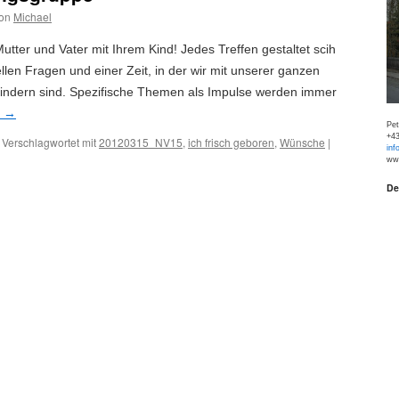
on
Michael
utter und Vater mit Ihrem Kind! Jedes Treffen gestaltet scih
llen Fragen und einer Zeit, in der wir mit unserer ganzen
indern sind. Spezifische Themen als Impulse werden immer
n
→
Pe
+43
Verschlagwortet mit
20120315_NV15
,
ich frisch geboren
,
Wünsche
|
inf
www
De