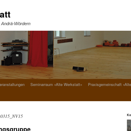
att
. Andrä-Wördern
eranstaltungen
Seminarraum »Alte Werkstatt«
Praxisgemeinschaft »Alt
Ko
20315_NV15
lingsgruppe