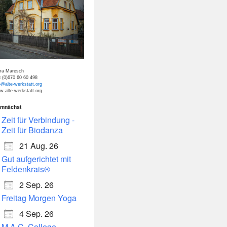
tra Maresch
 (0)670 60 60 498
o@alte-werkstatt.org
.alte-werkstatt.org
mnächst
Zeit für Verbindung -
Zeit für Biodanza
21 Aug. 26
Gut aufgerichtet mit
Feldenkrais®
2 Sep. 26
Freitag Morgen Yoga
4 Sep. 26
M.A.C. College