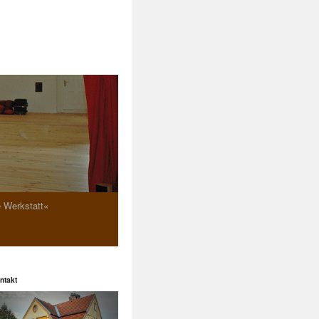
e Werkstatt«
ntakt