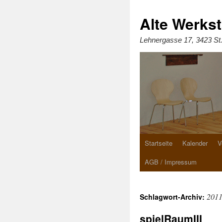
Zum
Inhalt
springen
Alte Werkst
Lehnergasse 17, 3423 St
Startseite
Kalender
V
AGB / Impressum
201
Schlagwort-Archiv:
spielRaumIII