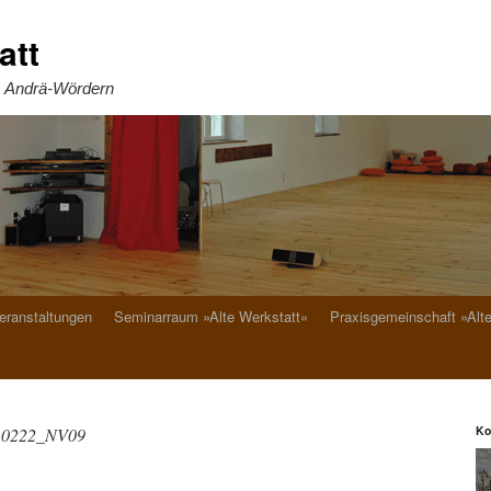
att
. Andrä-Wördern
eranstaltungen
Seminarraum »Alte Werkstatt«
Praxisgemeinschaft »Alt
Ko
10222_NV09