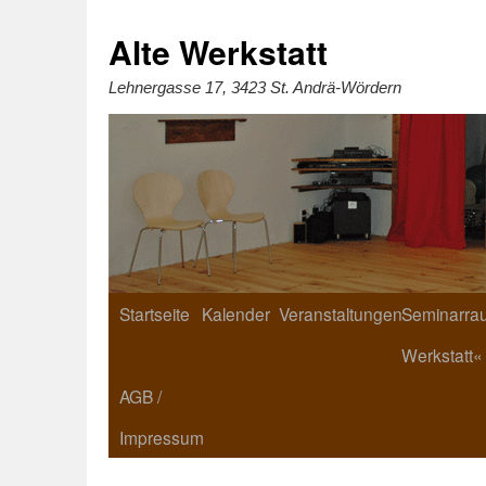
Zum
Inhalt
springen
Alte Werkstatt
Lehnergasse 17, 3423 St. Andrä-Wördern
Startseite
Kalender
Veranstaltungen
Seminarrau
Werkstatt«
AGB /
Impressum