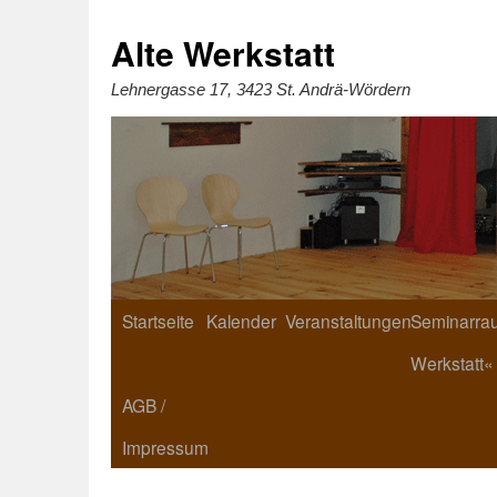
Zum
Inhalt
springen
Alte Werkstatt
Lehnergasse 17, 3423 St. Andrä-Wördern
Startseite
Kalender
Veranstaltungen
Seminarrau
Werkstatt«
AGB /
Impressum