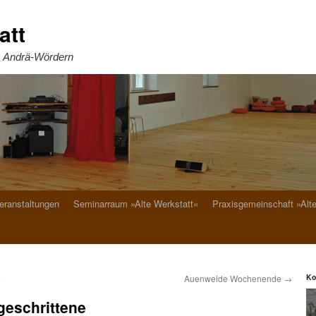
att
. Andrä-Wördern
eranstaltungen
Seminarraum »Alte Werkstatt«
Praxisgemeinschaft »Alt
Ko
e
Auenweide Wochenende
→
tgeschrittene