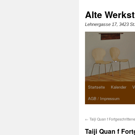
Zum
Inhalt
springen
Alte Werkst
Lehnergasse 17, 3423 St
Startseite
Kalender
V
AGB / Impressum
←
Taiji Quan f Fortgeschritten
Taiji Quan f For