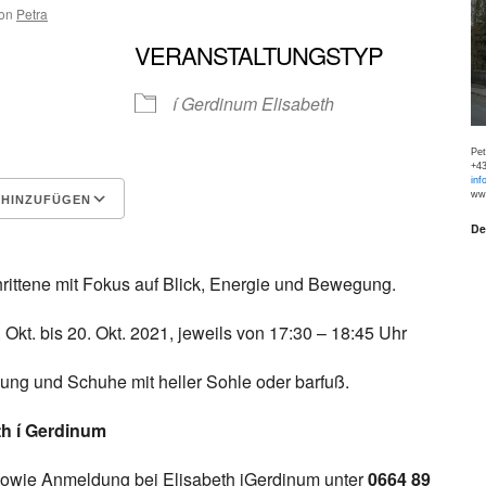
on
Petra
VERANSTALTUNGSTYP
í Gerdinum Elisabeth
Pe
+43
inf
www
 HINZUFÜGEN
De
Google Kalender
iCalen
hrittene mit Fokus auf Blick, Energie und Bewegung.
 Okt. bis 20. Okt. 2021, jeweils von 17:30 – 18:45 Uhr
ng und Schuhe mit heller Sohle oder barfuß.
th í Gerdinum
sowie Anmeldung bei Elisabeth iGerdinum unter
0664 89