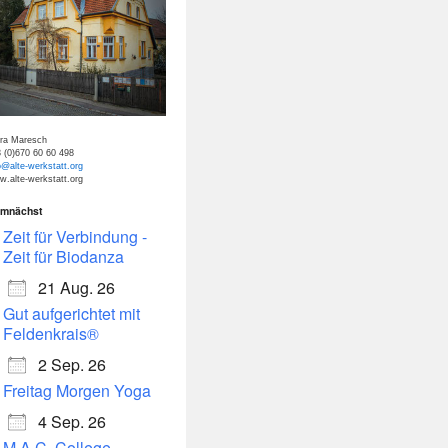
tra Maresch
 (0)670 60 60 498
o@alte-werkstatt.org
.alte-werkstatt.org
mnächst
dar
Office 365
Zeit für Verbindung -
Zeit für Biodanza
21 Aug. 26
Gut aufgerichtet mit
Feldenkrais®
2 Sep. 26
Freitag Morgen Yoga
4 Sep. 26
M.A.C. College