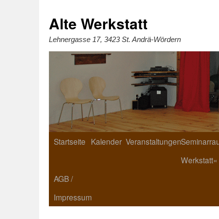
Zum
Inhalt
springen
Alte Werkstatt
Lehnergasse 17, 3423 St. Andrä-Wördern
Startseite
Kalender
Veranstaltungen
Seminarrau
Werkstatt«
AGB /
Impressum