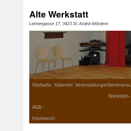
Zum
Inhalt
springen
Alte Werkstatt
Lehnergasse 17, 3423 St. Andrä-Wördern
Startseite
Kalender
Veranstaltungen
Seminarrau
Werkstatt«
AGB /
Impressum