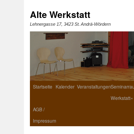
Zum
Inhalt
springen
Alte Werkstatt
Lehnergasse 17, 3423 St. Andrä-Wördern
Startseite
Kalender
Veranstaltungen
Seminarrau
Werkstatt«
AGB /
Impressum