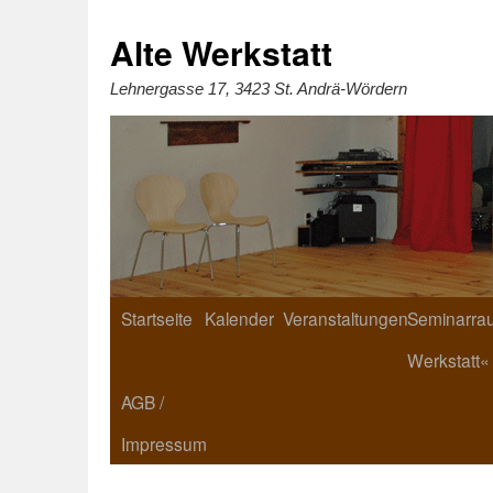
Zum
Inhalt
springen
Alte Werkstatt
Lehnergasse 17, 3423 St. Andrä-Wördern
Startseite
Kalender
Veranstaltungen
Seminarrau
Werkstatt«
AGB /
Impressum