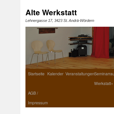
Zum
Inhalt
springen
Alte Werkstatt
Lehnergasse 17, 3423 St. Andrä-Wördern
Startseite
Kalender
Veranstaltungen
Seminarrau
Werkstatt«
AGB /
Impressum