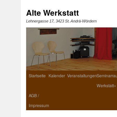
Zum
Inhalt
springen
Alte Werkstatt
Lehnergasse 17, 3423 St. Andrä-Wördern
Startseite
Kalender
Veranstaltungen
Seminarrau
Werkstatt«
AGB /
Impressum