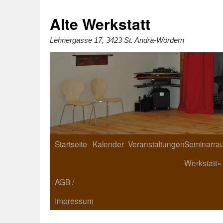
Zum
Inhalt
springen
Alte Werkstatt
Lehnergasse 17, 3423 St. Andrä-Wördern
Startseite
Kalender
Veranstaltungen
Seminarrau
Werkstatt«
AGB /
Impressum