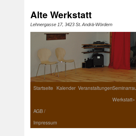
Zum
Inhalt
springen
Alte Werkstatt
Lehnergasse 17, 3423 St. Andrä-Wördern
Startseite
Kalender
Veranstaltungen
Seminarrau
Werkstatt«
AGB /
Impressum